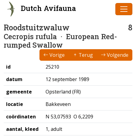
Dutch Avifauna
Roodstuitzwaluw
8
Cecropis rufula
· European Red-
rumped Swallow
Vorige
Terug
Volgende
id
25210
datum
12 september 1989
gemeente
Opsterland (FR)
locatie
Bakkeveen
coördinaten
N 53,07593 O 6,2209
aantal, kleed
1, adult