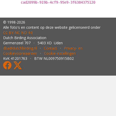
cad2099b-919b-4cf9-95e9-3f6384375120
© 1998-2026
Alle foto's en content op deze website gelicenseerd onder
CC BY‑NC‑ND 4.0
Dutch Birding Association
Germenzeel 707 · 5403 XD Uden
dba@dutchbirding.nl
·
Contact
·
Privacy- en
Cookievoorwaarden
·
Cookie-instellingen
KvK 41201763 · BTW NL009750915B02