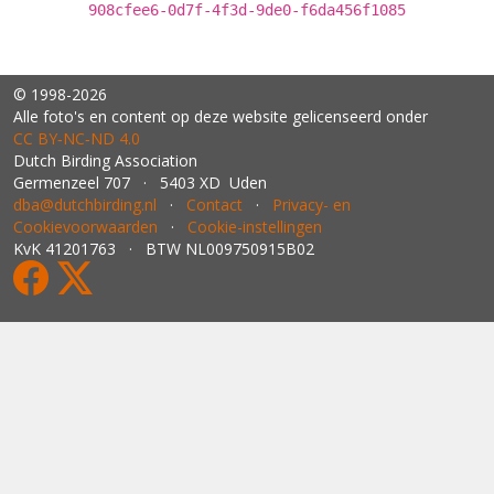
908cfee6-0d7f-4f3d-9de0-f6da456f1085
© 1998-2026
Alle foto's en content op deze website gelicenseerd onder
CC BY‑NC‑ND 4.0
Dutch Birding Association
Germenzeel 707 · 5403 XD Uden
dba@dutchbirding.nl
·
Contact
·
Privacy- en
Cookievoorwaarden
·
Cookie-instellingen
KvK 41201763 · BTW NL009750915B02