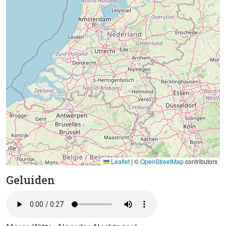
Leaflet
|
©
OpenStreetMap
contributors
Geluiden