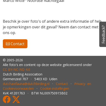
Marco Witte · Noordse Nachtegaal
Beschik je over foto's of andere extra informatie of heb
je opmerkingen over dit geval? Neem dan contact met
Feedback?
ons op.
Contact
© 2005-2026
Alle foto's en content op deze website gelicenseerd onder
CC BY‑NC‑ND 4.0
Dutch Birding Association
Germenzeel 707 · 5403 XD Uden
dutchavifauna@dutchbirding.nl
·
Contact
·
Privacy- en
Cookievoorwaarden
·
Cookie-instellingen
KvK 41201763 · BTW NL009750915B02