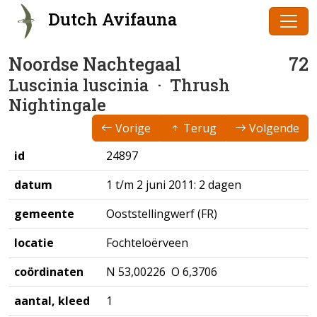
Dutch Avifauna
Noordse Nachtegaal
72
Luscinia luscinia
· Thrush
Nightingale
Vorige
Terug
Volgende
id
24897
datum
1 t/m 2 juni 2011: 2 dagen
gemeente
Ooststellingwerf (FR)
locatie
Fochteloërveen
coördinaten
N 53,00226 O 6,3706
aantal, kleed
1