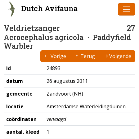
Dutch Avifauna
Veldrietzanger
27
Acrocephalus agricola
· Paddyfield
Warbler
Vorige
Terug
Volgende
id
24893
datum
26 augustus 2011
gemeente
Zandvoort (NH)
locatie
Amsterdamse Waterleidingduinen
coördinaten
vervaagd
aantal, kleed
1