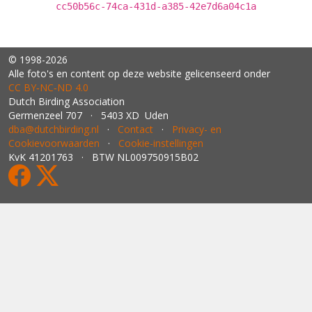
cc50b56c-74ca-431d-a385-42e7d6a04c1a
© 1998-2026
Alle foto's en content op deze website gelicenseerd onder
CC BY‑NC‑ND 4.0
Dutch Birding Association
Germenzeel 707 · 5403 XD Uden
dba@dutchbirding.nl
·
Contact
·
Privacy- en
Cookievoorwaarden
·
Cookie-instellingen
KvK 41201763 · BTW NL009750915B02