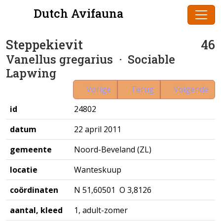
Dutch Avifauna
Steppekievit
46
Vanellus gregarius
· Sociable
Lapwing
Vorige
Terug
Volgende
id
24802
datum
22 april 2011
gemeente
Noord-Beveland (ZL)
locatie
Wanteskuup
coördinaten
N 51,60501 O 3,8126
aantal, kleed
1, adult-zomer