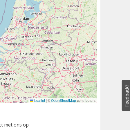
Feedback?
Leaflet
|
©
OpenStreetMap
contributors
ct met ons op.