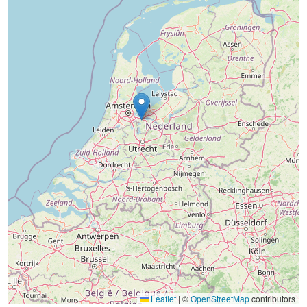
Leaflet
|
©
OpenStreetMap
contributors