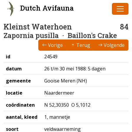
Dutch Avifauna
Kleinst Waterhoen
84
Zapornia pusilla
· Baillon's Crake
Vorige
Terug
Volgende
id
24549
datum
26 t/m 30 mei 1988: 5 dagen
gemeente
Gooise Meren (NH)
locatie
Naardermeer
coördinaten
N 52,30350 O 5,1012
aantal, kleed
1, mannetje
soort
veldwaarneming