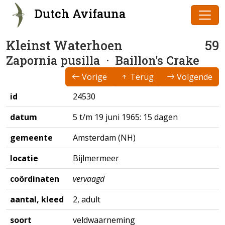
Dutch Avifauna
Kleinst Waterhoen
59
Zapornia pusilla
· Baillon's Crake
Vorige
Terug
Volgende
id
24530
datum
5 t/m 19 juni 1965: 15 dagen
gemeente
Amsterdam (NH)
locatie
Bijlmermeer
coördinaten
vervaagd
aantal, kleed
2, adult
soort
veldwaarneming