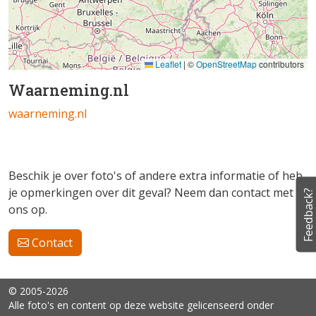
Leaflet
|
©
OpenStreetMap
contributors
Waarneming.nl
waarneming.nl
Beschik je over foto's of andere extra informatie of heb
je opmerkingen over dit geval? Neem dan contact met
Feedback?
ons op.
Contact
© 2005-2026
Alle foto's en content op deze website gelicenseerd onder