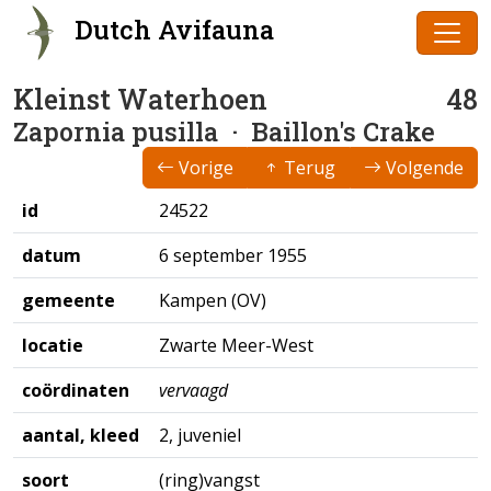
Dutch Avifauna
Kleinst Waterhoen
48
Zapornia pusilla
· Baillon's Crake
Vorige
Terug
Volgende
id
24522
datum
6 september 1955
gemeente
Kampen (OV)
locatie
Zwarte Meer-West
coördinaten
vervaagd
aantal, kleed
2, juveniel
soort
(ring)vangst