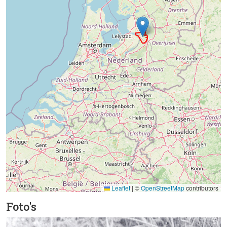
Leaflet
|
©
OpenStreetMap
contributors
Foto's