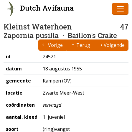
Dutch Avifauna
Kleinst Waterhoen
47
Zapornia pusilla
· Baillon's Crake
Vorige
Terug
Volgende
id
24521
datum
18 augustus 1955
gemeente
Kampen (OV)
locatie
Zwarte Meer-West
coördinaten
vervaagd
aantal, kleed
1, juveniel
soort
(ring)vangst