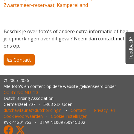
Zwartemeer-reservaat, Kampereiland
Beschik je over foto's of andere extra informatie of heb
je opmerkingen over dit geval? Neem dan contact met
Feedback?
ons op.
Contact
© 2005-2026
Alle foto's en content op deze website gelicenseerd onder
CC BY‑NC‑ND 4.0
Dutch Birding Association
Germenzeel 707 · 5403 XD Uden
dutchavifauna@dutchbirding.nl
·
Contact
·
Privacy- en
Cookievoorwaarden
·
Cookie-instellingen
KvK 41201763 · BTW NL009750915B02