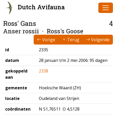
Dutch Avifauna
Ross' Gans
4
Anser rossii
· Ross's Goose
Vorige
Terug
Volgende
id
2335
datum
28 januari t/m 2 mei 2006: 95 dagen
gekoppeld
2338
aan
gemeente
Hoeksche Waard (ZH)
locatie
Oudeland van Strijen
coördinaten
N 51,76511 O 4,5128