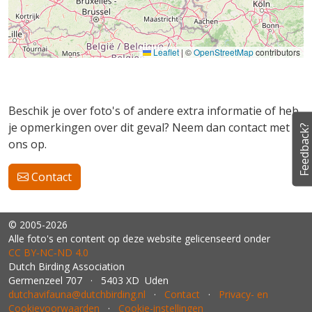
Leaflet
|
©
OpenStreetMap
contributors
Beschik je over foto's of andere extra informatie of heb
je opmerkingen over dit geval? Neem dan contact met
Feedback?
ons op.
Contact
© 2005-2026
Alle foto's en content op deze website gelicenseerd onder
CC BY‑NC‑ND 4.0
Dutch Birding Association
Germenzeel 707 · 5403 XD Uden
dutchavifauna@dutchbirding.nl
·
Contact
·
Privacy- en
Cookievoorwaarden
·
Cookie-instellingen