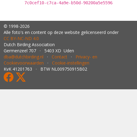
7c0cef10-c7ca-4a9e-b50d-90200a5e5596
© 1998-2026
Alle foto's en content op deze website gelicenseerd onder
CC BY‑NC‑ND 4.0
Dutch Birding Association
Germenzeel 707 · 5403 XD Uden
dba@dutchbirding.nl
·
Contact
·
Privacy- en
Cookievoorwaarden
·
Cookie-instellingen
KvK 41201763 · BTW NL009750915B02