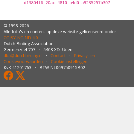
d13804f6-20ac-4810-b4d0-a9235257b307
© 1998-2026
Alle foto's en content op deze website gelicenseerd onder
CC BY‑NC‑ND 4.0
Dutch Birding Association
Germenzeel 707 · 5403 XD Uden
dba@dutchbirding.nl
·
Contact
·
Privacy- en
Cookievoorwaarden
·
Cookie-instellingen
KvK 41201763 · BTW NL009750915B02