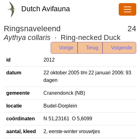
Dutch Avifauna
Ringsnaveleend
24
Aythya collaris
· Ring-necked Duck
Vorige
Terug
Volgende
id
2012
datum
22 oktober 2005 t/m 22 januari 2006:
93 dagen
gemeente
Cranendonck (NB)
locatie
Budel-Dorplein
coördinaten
N 51,23161 O 5,6099
aantal, kleed
2, eerste-winter vrouwtjes