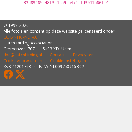
83d89465-48f3-4fa9-b474-fd3941b66ff4
© 1998-2026
Alle foto's en content op deze website gelicenseerd onder
CC BY‑NC‑ND 4.0
Dutch Birding Association
Germenzeel 707 · 5403 XD Uden
dba@dutchbirding.nl
·
Contact
·
Privacy- en
Cookievoorwaarden
·
Cookie-instellingen
KvK 41201763 · BTW NL009750915B02