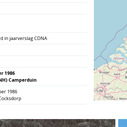
d in jaarverslag CDNA
er 1986
(NH) Camperduin
ber 1986
 Cocksdorp