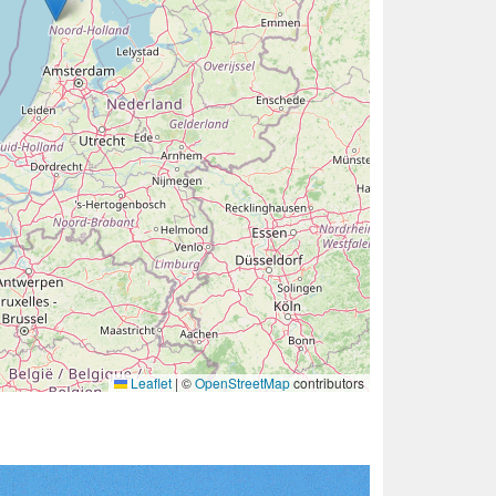
Leaflet
|
©
OpenStreetMap
contributors