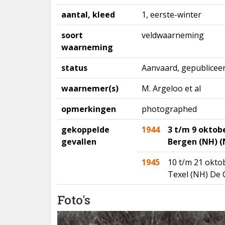
aantal, kleed
1, eerste-winter
soort
veldwaarneming
waarneming
status
Aanvaard, gepubliceer
waarnemer(s)
M. Argeloo et al
opmerkingen
photographed
gekoppelde
1944
3 t/m 9 oktob
gevallen
Bergen (NH) 
1945
10 t/m 21 okto
Texel (NH) De
Foto's