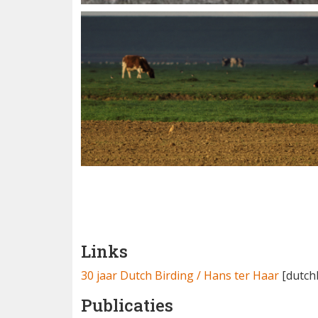
Links
30 jaar Dutch Birding / Hans ter Haar
[dutchb
Publicaties