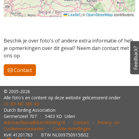
Leaflet
|
©
OpenStreetMap
contributors
Beschik je over foto's of andere extra informatie of heb
je opmerkingen over dit geval? Neem dan contact met
Feedback?
ons op.
Contact
© 2005-2026
Alle foto's en content op deze website gelicenseerd onder
CC BY‑NC‑ND 4.0
Dutch Birding Association
Germenzeel 707 · 5403 XD Uden
dutchavifauna@dutchbirding.nl
·
Contact
·
Privacy- en
Cookievoorwaarden
·
Cookie-instellingen
KvK 41201763 · BTW NL009750915B02