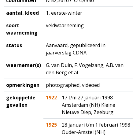
coördinaten
N 52,36167 O 4,9546
aantal, kleed
1, eerste-winter
soort
veldwaarneming
waarneming
status
Aanvaard, gepubliceerd in
jaarverslag CDNA
waarnemer(s)
G. van Duin, F. Vogelzang, A.B. van
den Berg et al
opmerkingen
photographed, videoed
gekoppelde
1922
17 t/m 27 januari 1998
gevallen
Amsterdam (NH) Kleine
Nieuwe Diep, Zeeburg
1925
28 januari t/m 1 februari 1998
Ouder-Amstel (NH)