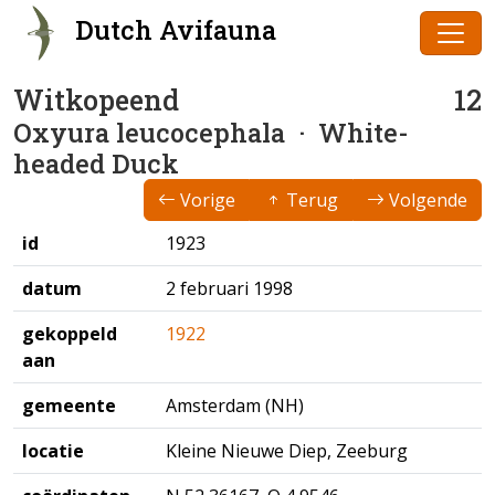
Dutch Avifauna
Witkopeend
12
Oxyura leucocephala
· White-
headed Duck
Vorige
Terug
Volgende
id
1923
datum
2 februari 1998
gekoppeld
1922
aan
gemeente
Amsterdam (NH)
locatie
Kleine Nieuwe Diep, Zeeburg