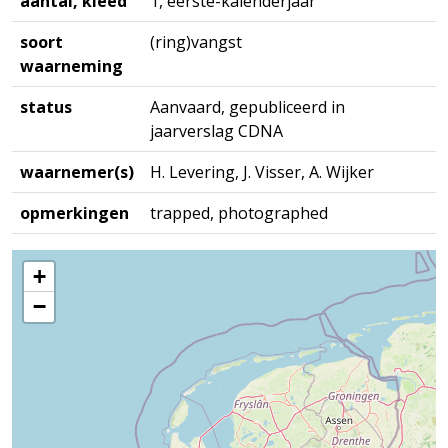
aantal, kleed
1, eerste-kalenderjaar
soort
(ring)vangst
waarneming
status
Aanvaard, gepubliceerd in
jaarverslag CDNA
waarnemer(s)
H. Levering, J. Visser, A. Wijker
opmerkingen
trapped, photographed
+
−