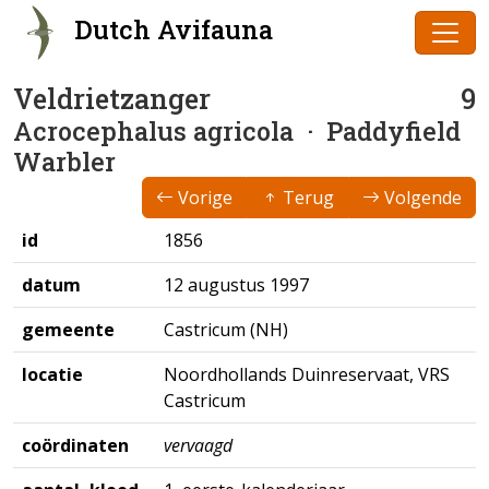
Dutch Avifauna
Veldrietzanger
9
Acrocephalus agricola
· Paddyfield
Warbler
Vorige
Terug
Volgende
id
1856
datum
12 augustus 1997
gemeente
Castricum (NH)
locatie
Noordhollands Duinreservaat, VRS
Castricum
coördinaten
vervaagd