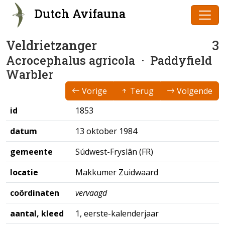
Dutch Avifauna
Veldrietzanger
3
Acrocephalus agricola
· Paddyfield
Warbler
Vorige
Terug
Volgende
id
1853
datum
13 oktober 1984
gemeente
Súdwest-Fryslân (FR)
locatie
Makkumer Zuidwaard
coördinaten
vervaagd
aantal, kleed
1, eerste-kalenderjaar