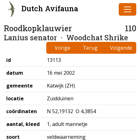
Dutch Avifauna
Roodkopklauwier
110
Lanius senator
· Woodchat Shrike
Vorige
Terug
Volgende
id
13113
datum
16 mei 2002
gemeente
Katwijk (ZH)
locatie
Zuidduinen
coördinaten
N 52,19132 O 4,3854
aantal, kleed
1, adult mannetje
soort
veldwaarneming