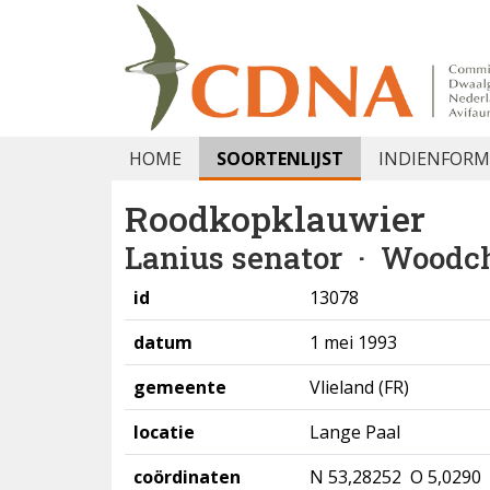
HOME
SOORTENLIJST
INDIENFORM
Roodkopklauwier
Lanius senator
· Woodch
id
13078
datum
1 mei 1993
gemeente
Vlieland (FR)
locatie
Lange Paal
coördinaten
N 53,28252 O 5,0290