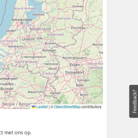
Feedback?
Leaflet
|
©
OpenStreetMap
contributors
ct met ons op.