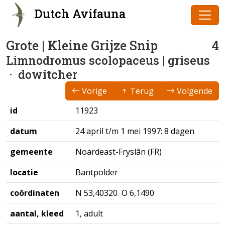
Dutch Avifauna
Grote | Kleine Grijze Snip
4
Limnodromus scolopaceus | griseus
· dowitcher
Vorige
Terug
Volgende
id
11923
datum
24 april t/m 1 mei 1997: 8 dagen
gemeente
Noardeast-Fryslân (FR)
locatie
Bantpolder
coördinaten
N 53,40320 O 6,1490
aantal, kleed
1, adult