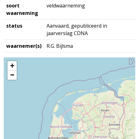
soort
veldwaarneming
waarneming
status
Aanvaard, gepubliceerd in
jaarverslag CDNA
waarnemer(s)
R.G. Bijlsma
+
−