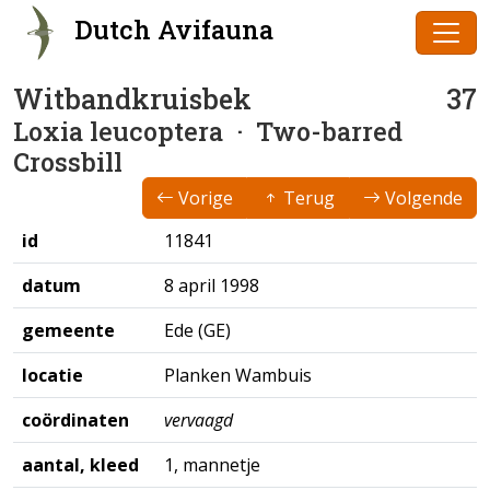
Dutch Avifauna
Witbandkruisbek
37
Loxia leucoptera
· Two-barred
Crossbill
Vorige
Terug
Volgende
id
11841
datum
8 april 1998
gemeente
Ede (GE)
locatie
Planken Wambuis
coördinaten
vervaagd
aantal, kleed
1, mannetje