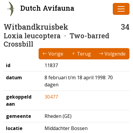
Dutch Avifauna
Witbandkruisbek
34
Loxia leucoptera
· Two-barred
Crossbill
Vorige
Terug
Volgende
id
11837
datum
8 februari t/m 18 april 1998: 70
dagen
gekoppeld
30477
aan
gemeente
Rheden (GE)
locatie
Middachter Bossen