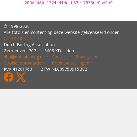
200d4d8b-1224-414e-b67e-7536de0bd2a9
© 1998-2026
Alle foto's en content op deze website gelicenseerd onder
CC BY‑NC‑ND 4.0
Dutch Birding Association
Germenzeel 707 · 5403 XD Uden
dba@dutchbirding.nl
·
Contact
·
Privacy- en
Cookievoorwaarden
·
Cookie-instellingen
KvK 41201763 · BTW NL009750915B02