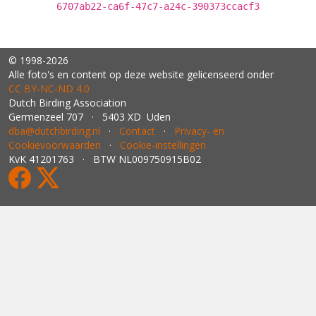
6707ab22-ca6f-47c7-a24c-390373ccacf3
© 1998-2026
Alle foto's en content op deze website gelicenseerd onder
CC BY‑NC‑ND 4.0
Dutch Birding Association
Germenzeel 707 · 5403 XD Uden
dba@dutchbirding.nl
·
Contact
·
Privacy- en
Cookievoorwaarden
·
Cookie-instellingen
KvK 41201763 · BTW NL009750915B02