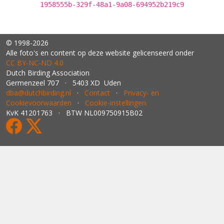
1958555b-329f-48a1-9a08-694952b219c9
© 1998-2026
Alle foto's en content op deze website gelicenseerd onder
CC BY‑NC‑ND 4.0
Dutch Birding Association
Germenzeel 707 · 5403 XD Uden
dba@dutchbirding.nl
·
Contact
·
Privacy- en
Cookievoorwaarden
·
Cookie-instellingen
KvK 41201763 · BTW NL009750915B02