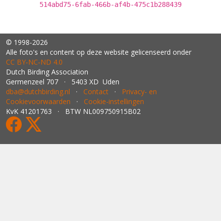
514abd75-6fab-466b-af4b-475c1b288439
© 1998-2026
Alle foto's en content op deze website gelicenseerd onder
CC BY‑NC‑ND 4.0
Dutch Birding Association
Germenzeel 707 · 5403 XD Uden
dba@dutchbirding.nl
·
Contact
·
Privacy- en
Cookievoorwaarden
·
Cookie-instellingen
KvK 41201763 · BTW NL009750915B02