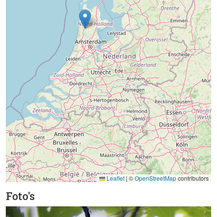
Leaflet
|
©
OpenStreetMap
contributors
Foto's