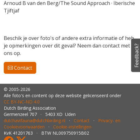
Arnoud B van den Berg/The Sound Approach · Iberische
Tjiftjaf
Beschik je over foto's of andere extra informatie of heb
je opmerkingen over dit geval? Neem dan contact met
Feedback?
ons op.
Contact
© 2005-2026
Alle foto's en content op deze website gelicenseerd onder
CC BY‑NC‑ND 4.0
Dutch Birding Association
Germenzeel 707 · 5403 XD Uden
dutchavifauna@dutchbirding.nl
·
Contact
·
Privacy- en
Cookievoorwaarden
·
Cookie-instellingen
KvK 41201763 · BTW NL009750915B02