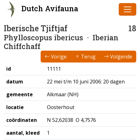
Dutch Avifauna
Iberische Tjiftjaf
18
Phylloscopus ibericus
· Iberian
Chiffchaff
Vorige
Terug
Volgende
id
11111
datum
22 mei t/m 10 juni 2006: 20 dagen
gemeente
Alkmaar (NH)
locatie
Oosterhout
coördinaten
N 52,62038 O 4,7576
aantal, kleed
1