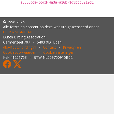
a8585bde-55cd-4a3a-a16b-1d3bbc8219d1
© 1998-2026
Alle foto's en content op deze website gelicenseerd onder
CC BY‑NC‑ND 4.0
Dutch Birding Association
Germenzeel 707 · 5403 XD Uden
dba@dutchbirding.nl
·
Contact
·
Privacy- en
Cookievoorwaarden
·
Cookie-instellingen
KvK 41201763 · BTW NL009750915B02