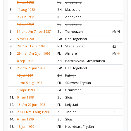
5 mei 1982
NL
onbekend
5.
11 aug 1982
ZH
Maassluis
25 jun 1983
NL
onbekend
12 jun 1984
NL
onbekend
6.
31 okt t/m 7 nov 1987
ZL
Terneuzen
7.
5 mei 1990
GR
Het Hogeland
8.
29 t/m 31 mei 1995
NH
Stede Broec
9.
29 mei t/m 2 jun 1996
FL
Almere
8 sep 1996
ZH
Hardinxveld-Giessendam
10.
25 t/m 26 jun 1997
GR
Het Hogeland
10 jul 1997
ZH
Katwijk
1 t/m 5 aug 1997
FR
Súdwest-Fryslân
10 apr 1998
GE
Brummen
11.
9 mei 1998
ZL
Sluis
12.
13 t/m 27 jun 1998
FL
Lelystad
13.
29 jul t/m 1 aug 1998
ZL
Tholen
14.
6 mei 1999
ZL
Sluis
15.
15 jun 1999
FR
Noardeast-Fryslân