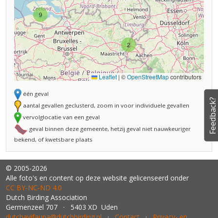
9
2
Leaflet
|
©
OpenStreetMap
contributors
één geval
Feedback?
aantal gevallen geclusterd, zoom in voor individuele gevallen
vervolglocatie van een geval
geval binnen deze gemeente, hetzij geval niet nauwkeuriger
bekend, of kwetsbare plaats
© 2005-2026
Alle foto's en content op deze website gelicenseerd onder
CC BY‑NC‑ND 4.0
Dutch Birding Association
Germenzeel 707 · 5403 XD Uden
dutchavifauna@dutchbirding.nl
·
Contact
·
Privacy- en