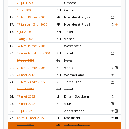
26 jul 1999
UT
Utrecht
1 okt 2000
NH
Castricum
16.
15 t/m 19 mei 2002
FR
Noardeast-Fryslân
17.
17 jun t/m 5 jul 2006
FR
Noardeast-Fryslân
18.
3 jul 2006
NH
Texel
9 aug 2007
NH
Velsen
19.
14 t/m 15 mei 2008
DR
Westerveld
20.
28 mei t/m 4 jun 2008
NH
Texel
24 aug 2008
ZL
Hulst
21.
20 t/m 21 mei 2009
ZL
Veere
22.
23 mei 2012
NH
Wormerland
23.
18 t/m 23 okt 2015
ZL
Terneuzen
15 okt 2017
NH
Texel
24.
17 mei 2022
LI
Dilsen-Stokkem
25.
18 mei 2022
ZL
Sluis
26.
30 jul 2024
ZH
Zoetermeer
27.
4 t/m 10 mei 2025
LI
Maastricht
29 apr 2026
FR
Tytsjerksteradiel