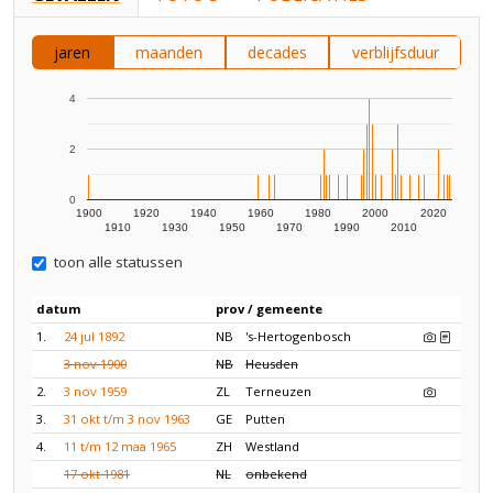
jaren
maanden
decades
verblijfsduur
4
2
0
1900
1920
1940
1960
1980
2000
2020
1910
1930
1950
1970
1990
2010
toon alle statussen
datum
prov / gemeente
1.
24 jul 1892
NB
's-Hertogenbosch
3 nov 1900
NB
Heusden
2.
3 nov 1959
ZL
Terneuzen
3.
31 okt t/m 3 nov 1963
GE
Putten
4.
11 t/m 12 maa 1965
ZH
Westland
17 okt 1981
NL
onbekend