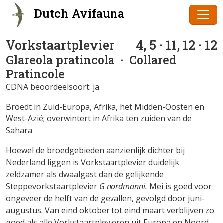
Dutch Avifauna
Vorkstaartplevier
4, 5 · 11, 12 · 12
Glareola pratincola
· Collared
Pratincole
CDNA beoordeelsoort: ja
Broedt in Zuid-Europa, Afrika, het Midden-Oosten en
West-Azië; overwintert in Afrika ten zuiden van de
Sahara
Hoewel de broedgebieden aanzienlijk dichter bij
Nederland liggen is Vorkstaartplevier duidelijk
zeldzamer als dwaalgast dan de gelijkende
Steppevorkstaartplevier
G nordmanni.
Mei is goed voor
ongeveer de helft van de gevallen, gevolgd door juni-
augustus. Van eind oktober tot eind maart verblijven zo
goed als alle Vorkstaartplevieren uit Europa en Noord-