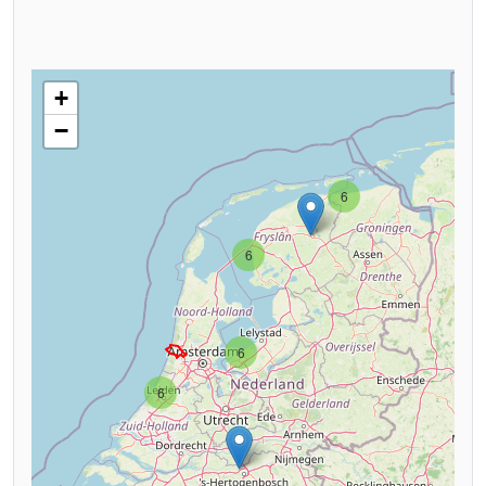
+
−
6
6
6
6