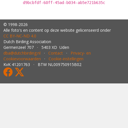
d9bcbfdf-60ff-45ad-b034-ab5e721b635c
© 1998-2026
Alle foto's en content op deze website gelicenseerd onder
CC BY‑NC‑ND 4.0
Dutch Birding Association
Germenzeel 707 · 5403 XD Uden
dba@dutchbirding.nl
·
Contact
·
Privacy- en
Cookievoorwaarden
·
Cookie-instellingen
KvK 41201763 · BTW NL009750915B02