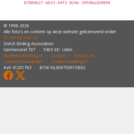
87889627-b033-44f2-824e-39590a1b9094
© 1998-2026
Alle foto's en content op deze website gelicenseerd onder
CC BY‑NC‑ND 4.0
Dutch Birding Association
Germenzeel 707 · 5403 XD Uden
dba@dutchbirding.nl
·
Contact
·
Privacy- en
Cookievoorwaarden
·
Cookie-instellingen
KvK 41201763 · BTW NL009750915B02