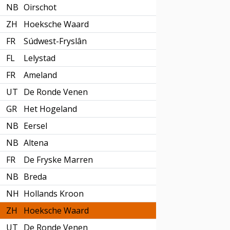
NB
Oirschot
ZH
Hoeksche Waard
FR
Súdwest-Fryslân
FL
Lelystad
FR
Ameland
UT
De Ronde Venen
GR
Het Hogeland
NB
Eersel
NB
Altena
FR
De Fryske Marren
NB
Breda
NH
Hollands Kroon
ZH
Hoeksche Waard
UT
De Ronde Venen