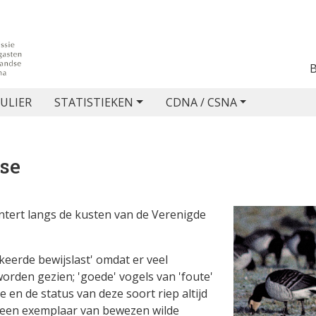
ULIER
STATISTIEKEN
CDNA / CSNA
ose
ntert langs de kusten van de Verenigde
keerde bewijslast' omdat er veel
rden gezien; 'goede' vogels van 'foute'
en de status van deze soort riep altijd
r een exemplaar van bewezen wilde