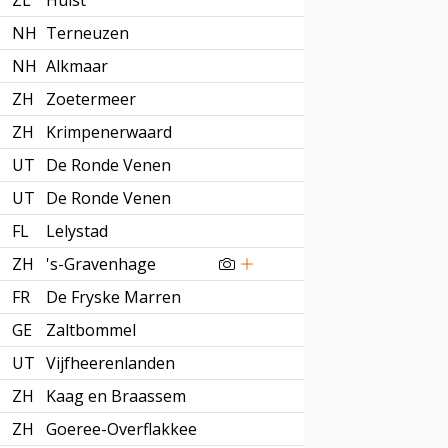
ZL
Hulst
NH
Terneuzen
NH
Alkmaar
ZH
Zoetermeer
ZH
Krimpenerwaard
UT
De Ronde Venen
UT
De Ronde Venen
FL
Lelystad
ZH
's-Gravenhage
FR
De Fryske Marren
GE
Zaltbommel
UT
Vijfheerenlanden
ZH
Kaag en Braassem
ZH
Goeree-Overflakkee