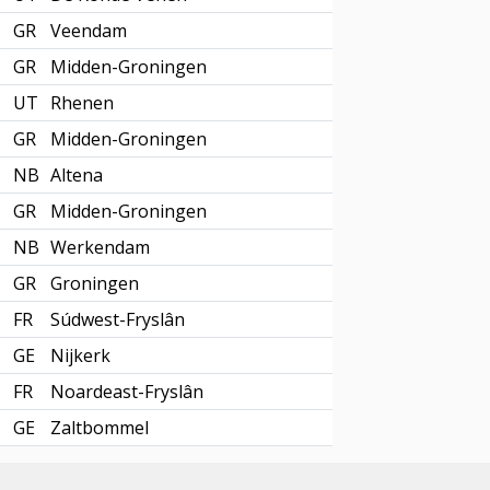
GR
Veendam
GR
Midden-Groningen
UT
Rhenen
GR
Midden-Groningen
NB
Altena
GR
Midden-Groningen
NB
Werkendam
GR
Groningen
FR
Súdwest-Fryslân
GE
Nijkerk
FR
Noardeast-Fryslân
GE
Zaltbommel