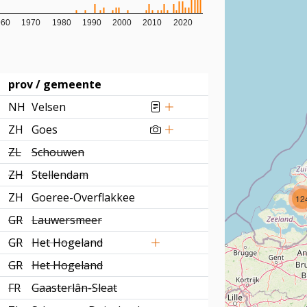
960
1970
1980
1990
2000
2010
2020
prov / gemeente
NH
Velsen
ZH
Goes
ZL
Schouwen
ZH
Stellendam
ZH
Goeree-Overflakkee
12
GR
Lauwersmeer
GR
Het Hogeland
GR
Het Hogeland
FR
Gaasterlân-Sleat