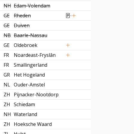
NH
Edam-Volendam
GE
Rheden
GE
Duiven
NB
Baarle-Nassau
GE
Oldebroek
FR
Noardeast-Fryslân
FR
Smallingerland
GR
Het Hogeland
NL
Ouder-Amstel
ZH
Pijnacker-Nootdorp
ZH
Schiedam
NH
Waterland
ZH
Hoeksche Waard