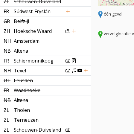
ZL
Schouwen-Duiveland
FR
Súdwest-Fryslân
één geval
GR
Delfzijl
ZH
Hoeksche Waard
vervolglocatie 
NH
Amsterdam
NB
Altena
FR
Schiermonnikoog
NH
Texel
UT
Leusden
FR
Waadhoeke
NB
Altena
ZL
Tholen
ZL
Terneuzen
ZL
Schouwen-Duiveland