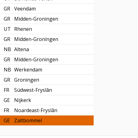
GR
Veendam
GR
Midden-Groningen
UT
Rhenen
GR
Midden-Groningen
NB
Altena
GR
Midden-Groningen
NB
Werkendam
GR
Groningen
FR
Súdwest-Fryslân
GE
Nijkerk
FR
Noardeast-Fryslân
GE
Zaltbommel