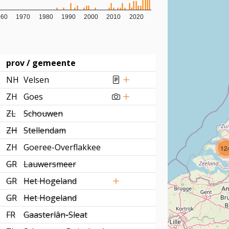
960
1970
1980
1990
2000
2010
2020
prov / gemeente
NH
Velsen
ZH
Goes
ZL
Schouwen
ZH
Stellendam
ZH
Goeree-Overflakkee
12
GR
Lauwersmeer
GR
Het Hogeland
GR
Het Hogeland
FR
Gaasterlân-Sleat