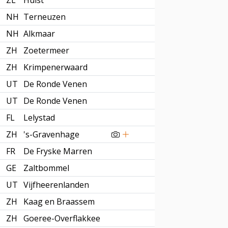
ZL
Hulst
NH
Terneuzen
NH
Alkmaar
ZH
Zoetermeer
ZH
Krimpenerwaard
UT
De Ronde Venen
UT
De Ronde Venen
FL
Lelystad
ZH
's-Gravenhage
FR
De Fryske Marren
GE
Zaltbommel
UT
Vijfheerenlanden
ZH
Kaag en Braassem
ZH
Goeree-Overflakkee