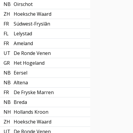
NB
Oirschot
ZH
Hoeksche Waard
FR
Súdwest-Fryslân
FL
Lelystad
FR
Ameland
UT
De Ronde Venen
GR
Het Hogeland
NB
Eersel
NB
Altena
FR
De Fryske Marren
NB
Breda
NH
Hollands Kroon
ZH
Hoeksche Waard
UT
De Ronde Venen