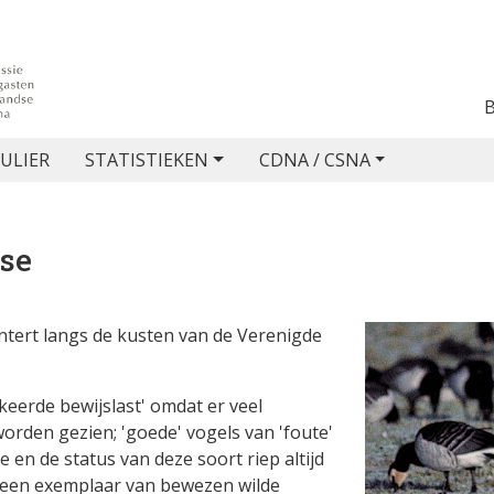
ULIER
STATISTIEKEN
CDNA / CSNA
ose
ntert langs de kusten van de Verenigde
keerde bewijslast' omdat er veel
rden gezien; 'goede' vogels van 'foute'
en de status van deze soort riep altijd
r een exemplaar van bewezen wilde