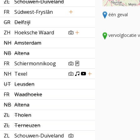
ZL
Schouwen-Duiveland
FR
Súdwest-Fryslân
één geval
GR
Delfzijl
ZH
Hoeksche Waard
vervolglocatie 
NH
Amsterdam
NB
Altena
FR
Schiermonnikoog
NH
Texel
UT
Leusden
FR
Waadhoeke
NB
Altena
ZL
Tholen
ZL
Terneuzen
ZL
Schouwen-Duiveland