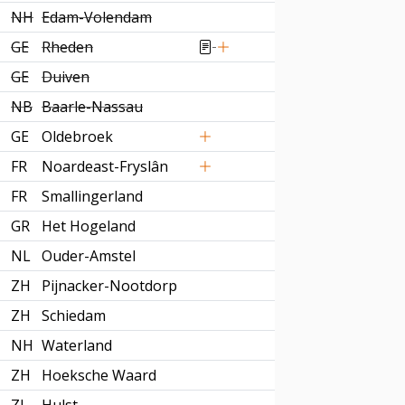
NH
Edam-Volendam
GE
Rheden
GE
Duiven
NB
Baarle-Nassau
GE
Oldebroek
FR
Noardeast-Fryslân
FR
Smallingerland
GR
Het Hogeland
NL
Ouder-Amstel
ZH
Pijnacker-Nootdorp
ZH
Schiedam
NH
Waterland
ZH
Hoeksche Waard