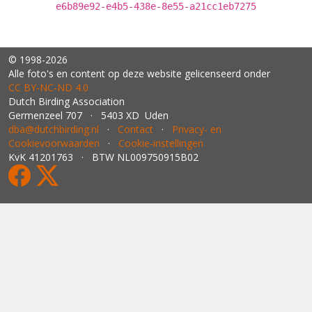
e6b89e92-e4b5-438e-8e55-a21cc1eb7275
© 1998-2026
Alle foto's en content op deze website gelicenseerd onder
CC BY‑NC‑ND 4.0
Dutch Birding Association
Germenzeel 707 · 5403 XD Uden
dba@dutchbirding.nl
·
Contact
·
Privacy- en
Cookievoorwaarden
·
Cookie-instellingen
KvK 41201763 · BTW NL009750915B02