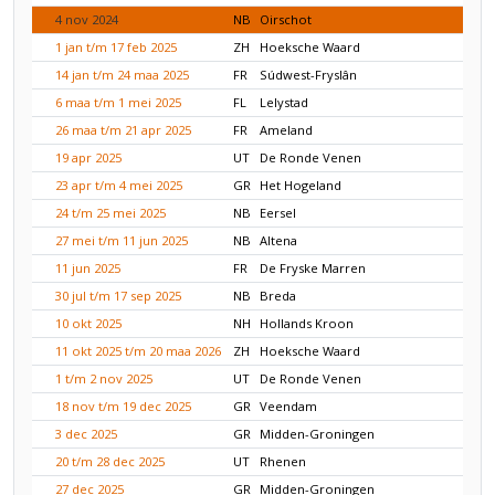
4 nov 2024
NB
Oirschot
1 jan t/m 17 feb 2025
ZH
Hoeksche Waard
14 jan t/m 24 maa 2025
FR
Súdwest-Fryslân
6 maa t/m 1 mei 2025
FL
Lelystad
26 maa t/m 21 apr 2025
FR
Ameland
19 apr 2025
UT
De Ronde Venen
23 apr t/m 4 mei 2025
GR
Het Hogeland
24 t/m 25 mei 2025
NB
Eersel
27 mei t/m 11 jun 2025
NB
Altena
11 jun 2025
FR
De Fryske Marren
30 jul t/m 17 sep 2025
NB
Breda
10 okt 2025
NH
Hollands Kroon
11 okt 2025 t/m 20 maa 2026
ZH
Hoeksche Waard
1 t/m 2 nov 2025
UT
De Ronde Venen
18 nov t/m 19 dec 2025
GR
Veendam
3 dec 2025
GR
Midden-Groningen
20 t/m 28 dec 2025
UT
Rhenen
27 dec 2025
GR
Midden-Groningen