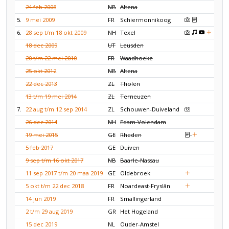
24 feb 2008
NB
Altena
5.
9 mei 2009
FR
Schiermonnikoog
6.
28 sep t/m 18 okt 2009
NH
Texel
18 dec 2009
UT
Leusden
20 t/m 22 mei 2010
FR
Waadhoeke
25 okt 2012
NB
Altena
22 dec 2013
ZL
Tholen
13 t/m 19 mei 2014
ZL
Terneuzen
7.
22 aug t/m 12 sep 2014
ZL
Schouwen-Duiveland
26 dec 2014
NH
Edam-Volendam
19 mei 2015
GE
Rheden
5 feb 2017
GE
Duiven
9 sep t/m 16 okt 2017
NB
Baarle-Nassau
11 sep 2017 t/m 20 maa 2019
GE
Oldebroek
5 okt t/m 22 dec 2018
FR
Noardeast-Fryslân
14 jun 2019
FR
Smallingerland
2 t/m 29 aug 2019
GR
Het Hogeland
15 dec 2019
NL
Ouder-Amstel