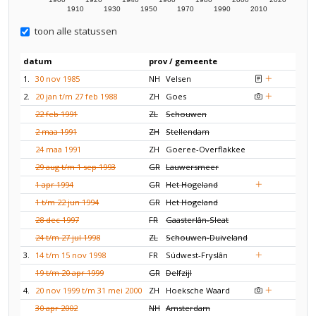
1910
1930
1950
1970
1990
2010
toon alle statussen
datum
prov / gemeente
1.
30 nov 1985
NH
Velsen
2.
20 jan t/m 27 feb 1988
ZH
Goes
22 feb 1991
ZL
Schouwen
2 maa 1991
ZH
Stellendam
24 maa 1991
ZH
Goeree-Overflakkee
29 aug t/m 1 sep 1993
GR
Lauwersmeer
1 apr 1994
GR
Het Hogeland
1 t/m 22 jun 1994
GR
Het Hogeland
28 dec 1997
FR
Gaasterlân-Sleat
24 t/m 27 jul 1998
ZL
Schouwen-Duiveland
3.
14 t/m 15 nov 1998
FR
Súdwest-Fryslân
19 t/m 20 apr 1999
GR
Delfzijl
4.
20 nov 1999 t/m 31 mei 2000
ZH
Hoeksche Waard
30 apr 2002
NH
Amsterdam