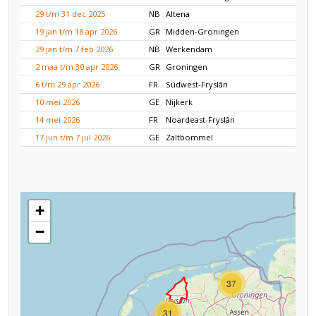
29 t/m 31 dec 2025
NB
Altena
19 jan t/m 18 apr 2026
GR
Midden-Groningen
29 jan t/m 7 feb 2026
NB
Werkendam
2 maa t/m 30 apr 2026
GR
Groningen
6 t/m 29 apr 2026
FR
Súdwest-Fryslân
10 mei 2026
GE
Nijkerk
14 mei 2026
FR
Noardeast-Fryslân
17 jun t/m 7 jul 2026
GE
Zaltbommel
+
−
37
31