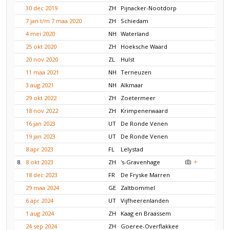
30 dec 2019
ZH
Pijnacker-Nootdorp
7 jan t/m 7 maa 2020
ZH
Schiedam
4 mei 2020
NH
Waterland
25 okt 2020
ZH
Hoeksche Waard
20 nov 2020
ZL
Hulst
11 maa 2021
NH
Terneuzen
3 aug 2021
NH
Alkmaar
29 okt 2022
ZH
Zoetermeer
18 nov 2022
ZH
Krimpenerwaard
16 jan 2023
UT
De Ronde Venen
19 jan 2023
UT
De Ronde Venen
8 apr 2023
FL
Lelystad
8.
8 okt 2023
ZH
's-Gravenhage
18 dec 2023
FR
De Fryske Marren
29 maa 2024
GE
Zaltbommel
6 apr 2024
UT
Vijfheerenlanden
1 aug 2024
ZH
Kaag en Braassem
24 sep 2024
ZH
Goeree-Overflakkee