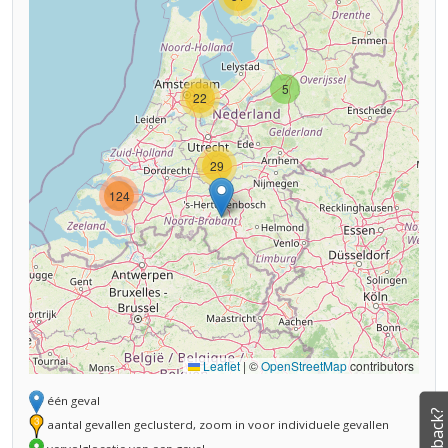
5
22
29
124
Leaflet
|
©
OpenStreetMap
contributors
één geval
Feedback?
aantal gevallen geclusterd, zoom in voor individuele gevallen