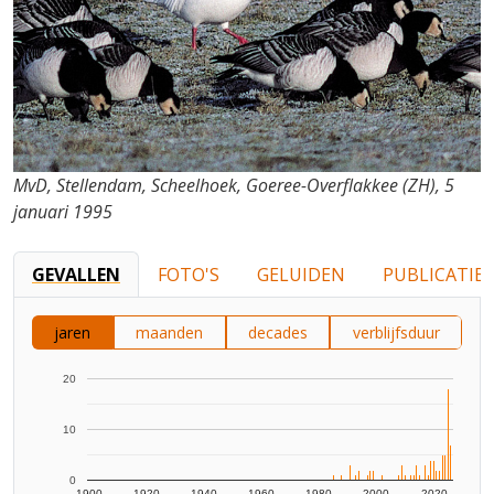
MvD, Stellendam, Scheelhoek, Goeree-Overflakkee (ZH), 5
januari 1995
GEVALLEN
FOTO'S
GELUIDEN
PUBLICATIES
jaren
maanden
decades
verblijfsduur
20
10
0
1900
1920
1940
1960
1980
2000
2020