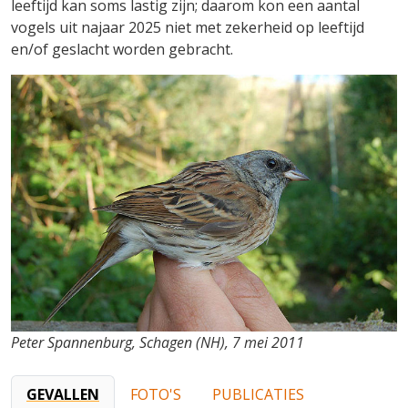
leeftijd kan soms lastig zijn; daarom kon een aantal
vogels uit najaar 2025 niet met zekerheid op leeftijd
en/of geslacht worden gebracht.
Peter Spannenburg, Schagen (NH), 7 mei 2011
GEVALLEN
FOTO'S
PUBLICATIES