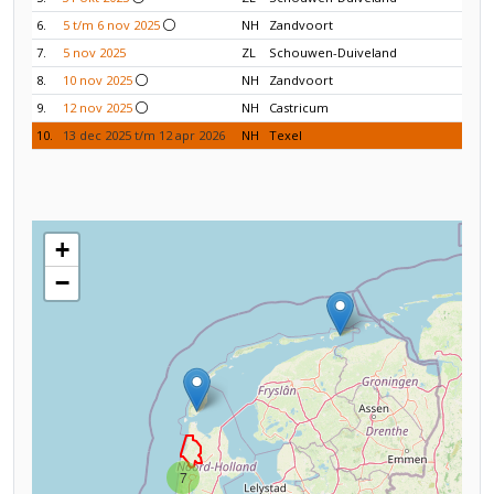
6.
5 t/m 6 nov 2025
NH
Zandvoort
7.
5 nov 2025
ZL
Schouwen-Duiveland
8.
10 nov 2025
NH
Zandvoort
9.
12 nov 2025
NH
Castricum
10.
13 dec 2025 t/m 12 apr 2026
NH
Texel
+
−
7