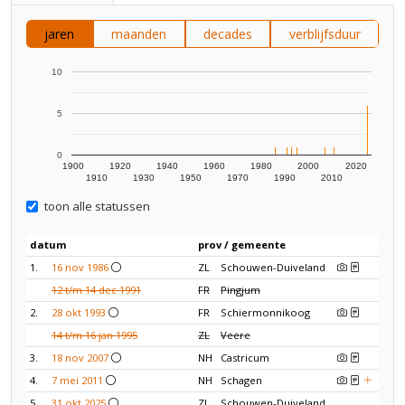
jaren
maanden
decades
verblijfsduur
10
5
0
1900
1920
1940
1960
1980
2000
2020
1910
1930
1950
1970
1990
2010
toon alle statussen
datum
prov / gemeente
1.
16 nov 1986
ZL
Schouwen-Duiveland
12 t/m 14 dec 1991
FR
Pingjum
2.
28 okt 1993
FR
Schiermonnikoog
14 t/m 16 jan 1995
ZL
Veere
3.
18 nov 2007
NH
Castricum
4.
7 mei 2011
NH
Schagen
5.
31 okt 2025
ZL
Schouwen-Duiveland