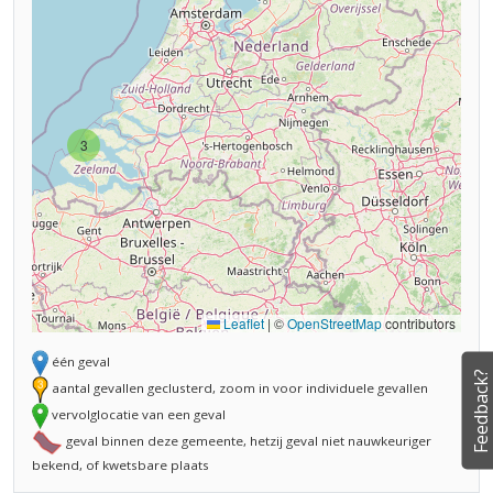
3
Leaflet
|
©
OpenStreetMap
contributors
één geval
Feedback?
aantal gevallen geclusterd, zoom in voor individuele gevallen
vervolglocatie van een geval
geval binnen deze gemeente, hetzij geval niet nauwkeuriger
bekend, of kwetsbare plaats