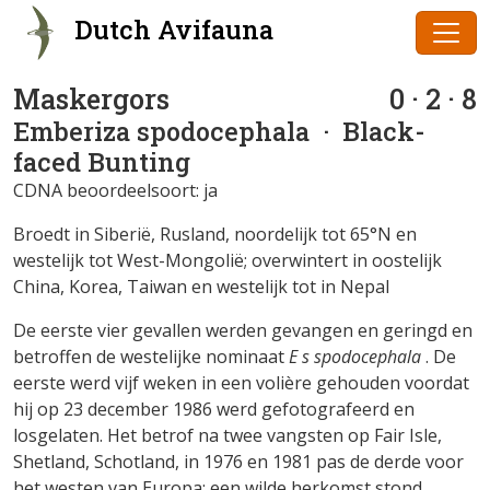
Dutch Avifauna
Maskergors
0 · 2 · 8
Emberiza spodocephala
· Black-
faced Bunting
CDNA beoordeelsoort: ja
Broedt in Siberië, Rusland, noordelijk tot 65°N en
westelijk tot West-Mongolië; overwintert in oostelijk
China, Korea, Taiwan en westelijk tot in Nepal
De eerste vier gevallen werden gevangen en geringd en
betroffen de westelijke nominaat
E s spodocephala
. De
eerste werd vijf weken in een volière gehouden voordat
hij op 23 december 1986 werd gefotografeerd en
losgelaten. Het betrof na twee vangsten op Fair Isle,
Shetland, Schotland, in 1976 en 1981 pas de derde voor
het westen van Europa; een wilde herkomst stond