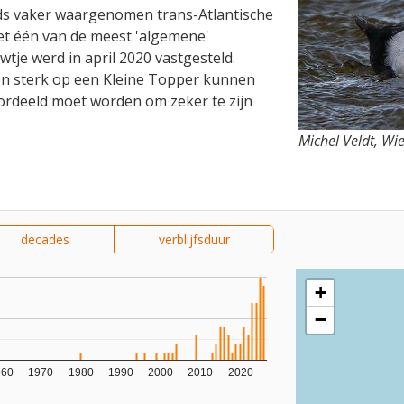
eds vaker waargenomen trans-Atlantische
et één van de meest 'algemene'
tje werd in april 2020 vastgesteld.
n sterk op een Kleine Topper kunnen
oordeeld moet worden om zeker te zijn
Michel Veldt, W
decades
verblijfsduur
+
−
960
1970
1980
1990
2000
2010
2020