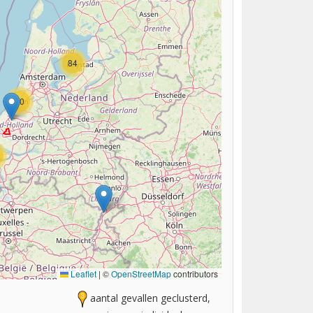
84
10
Leaflet
|
©
OpenStreetMap
contributors
aantal gevallen geclusterd,