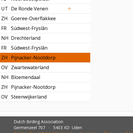
UT
De Ronde Venen
ZH
Goeree-Overflakkee
FR
Súdwest-Fryslân
NH
Drechterland
FR
Súdwest-Fryslân
ZH
Pijnacker-Nootdorp
OV
Zwartewaterland
NH
Bloemendaal
ZH
Pijnacker-Nootdorp
OV
Steenwijkerland
Dutch Birding Association
Germenzeel 707 · 5403 XD Uden