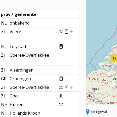
prov / gemeente
NL
onbekend
ZL
Veere
FL
Lelystad
ZH
Goeree-Overflakkee
19
ZH
Vlaardingen
GR
Groningen
ZH
Goeree-Overflakkee
ZL
Goes
NH
Huizen
één geval
NH
Hollands Kroon