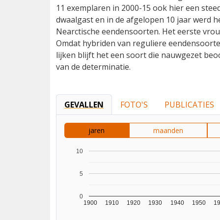
11 exemplaren in 2000-15 ook hier een ste
dwaalgast en in de afgelopen 10 jaar werd h
Nearctische eendensoorten. Het eerste vrouw
Omdat hybriden van reguliere eendensoorte
lijken blijft het een soort die nauwgezet be
van de determinatie.
GEVALLEN
FOTO'S
PUBLICATIES
jaren
maanden
10
5
0
1900
1910
1920
1930
1940
1950
1