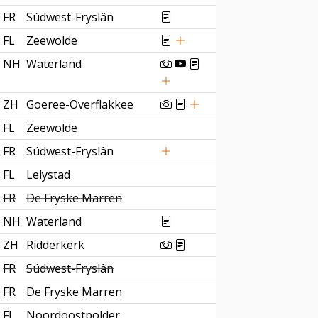
FR
Súdwest-Fryslân
FL
Zeewolde
NH
Waterland
ZH
Goeree-Overflakkee
FL
Zeewolde
FR
Súdwest-Fryslân
FL
Lelystad
FR
De Fryske Marren
NH
Waterland
ZH
Ridderkerk
FR
Súdwest-Fryslân
FR
De Fryske Marren
FL
Noordoostpolder