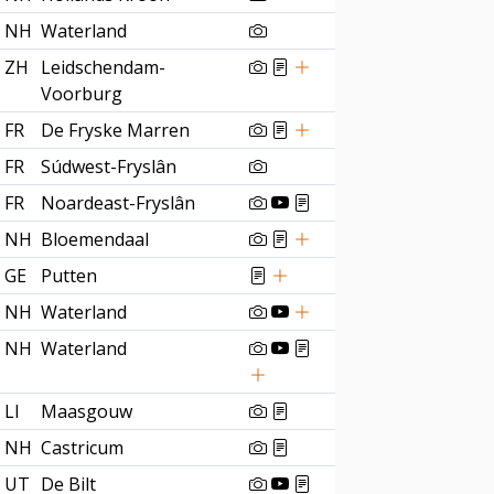
NH
Waterland
ZH
Leidschendam-
Voorburg
FR
De Fryske Marren
FR
Súdwest-Fryslân
FR
Noardeast-Fryslân
NH
Bloemendaal
GE
Putten
NH
Waterland
NH
Waterland
LI
Maasgouw
NH
Castricum
UT
De Bilt