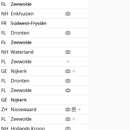
FL
Zeewolde
NH
Enkhuizen
FR
Súdwest-Fryslân
FL
Dronten
FL
Zeewolde
NH
Waterland
FL
Zeewolde
GE
Nijkerk
FL
Dronten
FL
Zeewolde
GE
Nijkerk
ZH
Nissewaard
FL
Zeewolde
NH
Hollands Kroon