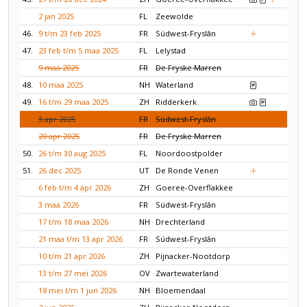
2 jan 2025
FL
Zeewolde
46.
9 t/m 23 feb 2025
FR
Súdwest-Fryslân
47.
23 feb t/m 5 maa 2025
FL
Lelystad
9 maa 2025
FR
De Fryske Marren
48.
10 maa 2025
NH
Waterland
49.
16 t/m 29 maa 2025
ZH
Ridderkerk
3 apr 2025
FR
Súdwest-Fryslân
20 apr 2025
FR
De Fryske Marren
50.
26 t/m 30 aug 2025
FL
Noordoostpolder
51.
26 dec 2025
UT
De Ronde Venen
6 feb t/m 4 apr 2026
ZH
Goeree-Overflakkee
3 maa 2026
FR
Súdwest-Fryslân
17 t/m 18 maa 2026
NH
Drechterland
21 maa t/m 13 apr 2026
FR
Súdwest-Fryslân
10 t/m 21 apr 2026
ZH
Pijnacker-Nootdorp
13 t/m 27 mei 2026
OV
Zwartewaterland
18 mei t/m 1 jun 2026
NH
Bloemendaal