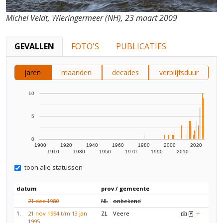
Michel Veldt, Wieringermeer (NH), 23 maart 2009
GEVALLEN
FOTO'S
PUBLICATIES
jaren
maanden
decades
verblijfsduur
10
5
0
1900
1920
1940
1960
1980
2000
2020
1910
1930
1950
1970
1990
2010
toon alle statussen
datum
prov / gemeente
21 dec 1980
NL
onbekend
1.
21 nov 1994 t/m 13 jan
ZL
Veere
1995