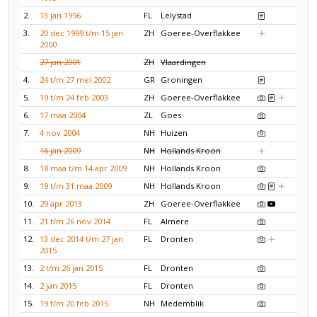
2.
13 jan 1996
FL
Lelystad
3.
20 dec 1999 t/m 15 jan
ZH
Goeree-Overflakkee
2000
27 jan 2001
ZH
Vlaardingen
4.
24 t/m 27 mei 2002
GR
Groningen
5.
19 t/m 24 feb 2003
ZH
Goeree-Overflakkee
6.
17 maa 2004
ZL
Goes
7.
4 nov 2004
NH
Huizen
16 jan 2009
NH
Hollands Kroon
8.
18 maa t/m 14 apr 2009
NH
Hollands Kroon
9.
19 t/m 31 maa 2009
NH
Hollands Kroon
10.
29 apr 2013
ZH
Goeree-Overflakkee
11.
21 t/m 26 nov 2014
FL
Almere
12.
13 dec 2014 t/m 27 jan
FL
Dronten
2015
13.
2 t/m 26 jan 2015
FL
Dronten
14.
2 jan 2015
FL
Dronten
15.
19 t/m 20 feb 2015
NH
Medemblik