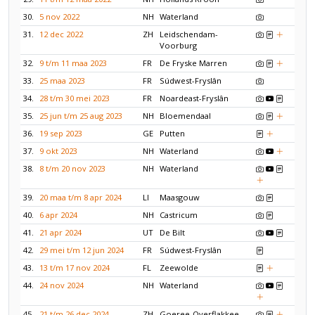
30.
5 nov 2022
NH
Waterland
31.
12 dec 2022
ZH
Leidschendam-
Voorburg
32.
9 t/m 11 maa 2023
FR
De Fryske Marren
33.
25 maa 2023
FR
Súdwest-Fryslân
34.
28 t/m 30 mei 2023
FR
Noardeast-Fryslân
35.
25 jun t/m 25 aug 2023
NH
Bloemendaal
36.
19 sep 2023
GE
Putten
37.
9 okt 2023
NH
Waterland
38.
8 t/m 20 nov 2023
NH
Waterland
39.
20 maa t/m 8 apr 2024
LI
Maasgouw
40.
6 apr 2024
NH
Castricum
41.
21 apr 2024
UT
De Bilt
42.
29 mei t/m 12 jun 2024
FR
Súdwest-Fryslân
43.
13 t/m 17 nov 2024
FL
Zeewolde
44.
24 nov 2024
NH
Waterland
45.
21 t/m 26 dec 2024
ZH
Goeree-Overflakkee