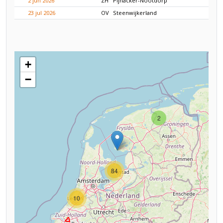
2 jun 2026
ZH
Pijnacker-Nootdorp
23 jul 2026
OV
Steenwijkerland
+
−
2
84
10