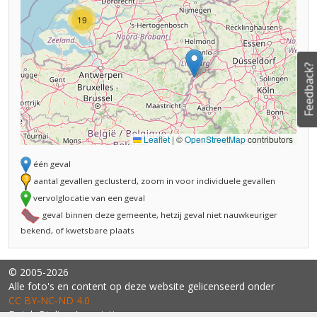
19
Feedback?
Leaflet
|
©
OpenStreetMap
contributors
één geval
aantal gevallen geclusterd, zoom in voor individuele gevallen
vervolglocatie van een geval
geval binnen deze gemeente, hetzij geval niet nauwkeuriger
bekend, of kwetsbare plaats
© 2005-2026
Alle foto's en content op deze website gelicenseerd onder
CC BY‑NC‑ND 4.0
Dutch Birding Association