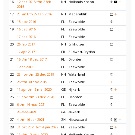
16.
12 dec 2015 t/m 2 feb
NH
Hollands Kroon
2016
17.
23 jan t/m 27 feb 2016
NH
Medemblik
18.
15 nov 2016
FL
Zeewolde
19.
16 dec 2016
FL
Zeewolde
17 dec 2016
FL
Zeewolde
20.
26 feb 2017
NH
Enkhuizen
17 apr 2017
FR
Súdwest-Fryslân
21.
16 t/m 18 dec 2017
FL
Dronten
1 apr 2018
FL
Zeewolde
22.
23 nov t/m 25 dec 2019
NH
Waterland
23.
26 t/m 30 nov 2019
FL
Zeewolde
24.
11 apr t/m 5 mei 2020
GE
Nijkerk
25.
13 nov t/m 23 dec 2020
FL
Dronten
26.
6 t/m 14 maa 2021
FL
Zeewolde
23 maa 2021
GE
Nijkerk
27.
4 t/m 16 apr 2021
ZH
Nissewaard
28.
31 okt 2021 t/m 4 jan 2022
FL
Zeewolde
29.
11 t/m 12 maa 2022
NH
Hollands Kroon