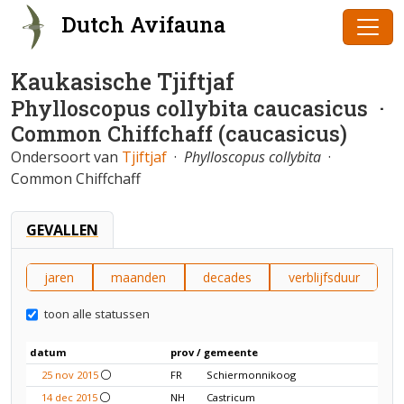
Dutch Avifauna
Kaukasische Tjiftjaf
Phylloscopus collybita caucasicus
·
Common Chiffchaff (caucasicus)
Ondersoort van
Tjiftjaf
·
Phylloscopus collybita
·
Common Chiffchaff
GEVALLEN
jaren
maanden
decades
verblijfsduur
toon alle statussen
datum
prov / gemeente
25 nov 2015
FR
Schiermonnikoog
14 dec 2015
NH
Castricum