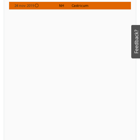
24 nov 2019
NH
Castricum
Feedback?