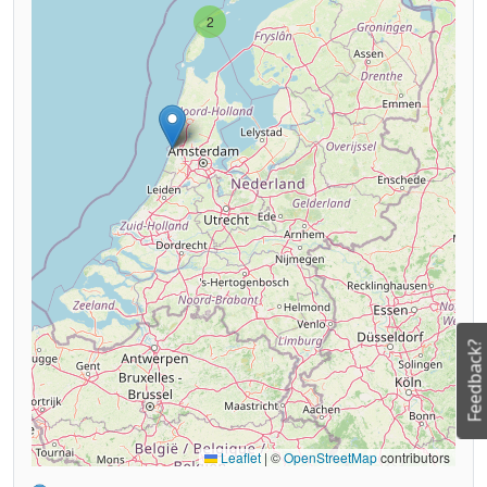
2
Feedback?
Leaflet
|
©
OpenStreetMap
contributors