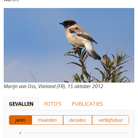
Marijn van Oss, Vlieland (FR), 15 oktober 2012
GEVALLEN
FOTO'S
PUBLICATIES
jaren
maanden
decades
verblijfsduur
4