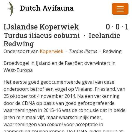
Dutch Avifauna
IJslandse Koperwiek
0 · 0 · 1
Turdus iliacus coburni
· Icelandic
Redwing
Ondersoort van
Koperwiek
·
Turdus iliacus
· Redwing
Broedvogel in IJsland en de Faeröer; overwintert in
West-Europa
Het eerste goed gedocumenteerde geval van deze
ondersoort betrof een vogel op Vlieland, Friesland, van
25 oktober tot 4 november 2014. Na een verkenning
door de CDNA op basis van goed gefotografeerde
waarnemingen in 2015-16 was de conclusie dat in beide
jaren minimaal vijf, maar waarschijnlijk meer,
waarnemingen van
coburni
voor acceptatie in
aanmerking zouden komen. De CDNA leidde hieruit af