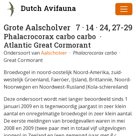
Dutch Avifauna
Grote Aalscholver
7 · 14 · 24, 27-29
Phalacrocorax carbo carbo
·
Atlantic Great Cormorant
Ondersoort van
Aalscholver
·
Phalacrocorax carbo
·
Great Cormorant
Broedvogel in noord-oostelijk Noord-Amerika, zuid-
westelijk Groenland, Faeröer, IJsland, Brittannië, Noord-
Noorwegen en Noordwest-Rusland (Kola-schiereiland)
Deze ondersoort wordt niet langer beoordeeld sinds 1
januari 2009 en is tegenwoordig jaargast in zeer klein
aantal en onregelmatige broedvogel in zeer klein aantal.
De eerste meldingen van broedgevallen waren in mei
2008 en 2009 (twee paar met in totaal vijf uitgevlogen
jongen) in Zeeland en (een gemengd paar met
P c