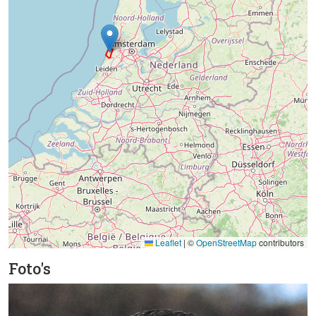
Leaflet
|
©
OpenStreetMap
contributors
Foto's