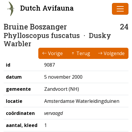
Dutch Avifauna
Bruine Boszanger
24
Phylloscopus fuscatus
· Dusky
Warbler
Vorige
Terug
Volgende
id
9087
datum
5 november 2000
gemeente
Zandvoort (NH)
locatie
Amsterdamse Waterleidingduinen
coördinaten
vervaagd
aantal, kleed
1