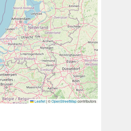
Leaflet
|
©
OpenStreetMap
contributors