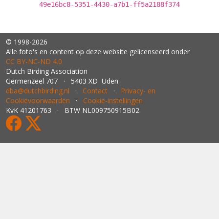
49e16bc8-5351-4430-a7b1-ff5a2188f374
© 1998-2026
Alle foto's en content op deze website gelicenseerd onder
CC BY‑NC‑ND 4.0
Dutch Birding Association
Germenzeel 707 · 5403 XD Uden
dba@dutchbirding.nl
·
Contact
·
Privacy- en
Cookievoorwaarden
·
Cookie-instellingen
KvK 41201763 · BTW NL009750915B02