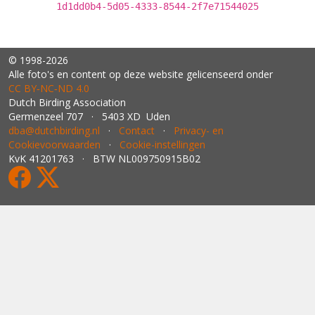
1d1dd0b4-5d05-4333-8544-2f7e71544025
© 1998-2026
Alle foto's en content op deze website gelicenseerd onder
CC BY‑NC‑ND 4.0
Dutch Birding Association
Germenzeel 707 · 5403 XD Uden
dba@dutchbirding.nl
·
Contact
·
Privacy- en
Cookievoorwaarden
·
Cookie-instellingen
KvK 41201763 · BTW NL009750915B02